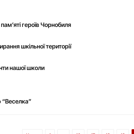
 пам’яті героїв Чорнобиля
ирання шкільної території
нти нашої школи
р “Веселка”