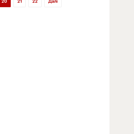
20
21
22
Далі