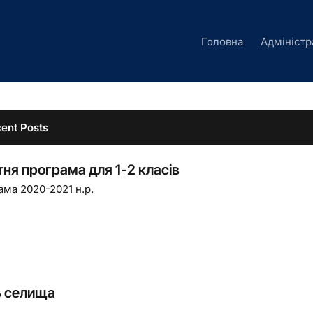
Головна
Адміністр
ent Posts
тня програма для 1-2 класів
ама 2020-2021 н.р.
 селища