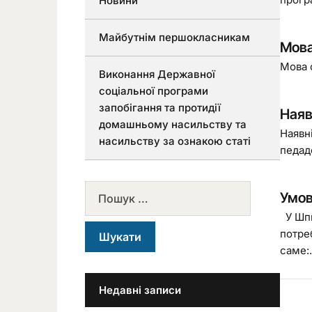
Новини
Майбутнім першокласникам
Мова
Мова 
Виконання Державної
соціальної програми
запобігання та протидії
Наяв
домашньому насильству та
Наявн
насильству за ознакою статі
педад
Умов
У Шпи
потре
саме:.
Недавні записи