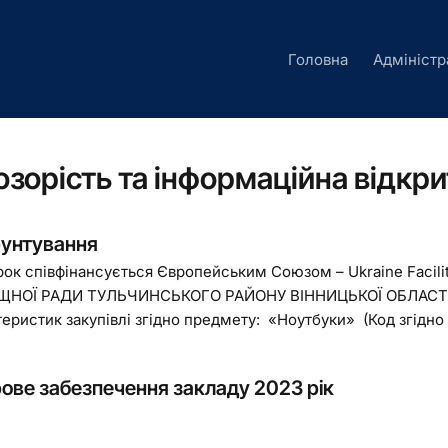
Головна
Адміністр
зорість та інформаційна відкри
унтування
рок співфінансується Європейським Союзом – Ukraine Fac
НОЇ РАДИ ТУЛЬЧИНСЬКОГО РАЙОНУ ВІННИЦЬКОЇ ОБЛАСТІ О
теристик закупівлі згідно предмету: «Ноутбуки» (Код згідно
ове забезпечення закладу 2023 рік