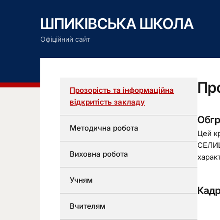
ШПИКІВСЬКА ШКОЛА
Офіційний сайт
Про
Прозорість та інформаційна
відкритість закладу
Обгр
Методична робота
Цей к
СЕЛИЩ
Виховна робота
харак
Учням
Кадр
Вчителям