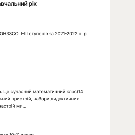
авчальний рік
СО І-ІІІ ступенів за 2021-2022 н. р.
в. Це сучасний математичний клас(14
ьний пристрій, набори дидактичних
астрій ми...
рама 10-11 класи