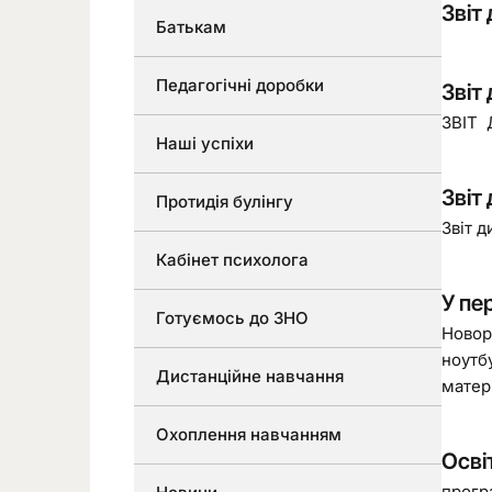
Звіт
Батькам
Педагогічні доробки
Звіт
ЗВІТ 
Наші успіхи
Звіт
Протидія булінгу
Звіт д
Кабінет психолога
У пе
Готуємось до ЗНО
Новор
ноутб
Дистанційне навчання
матері
Охоплення навчанням
Осві
прогр