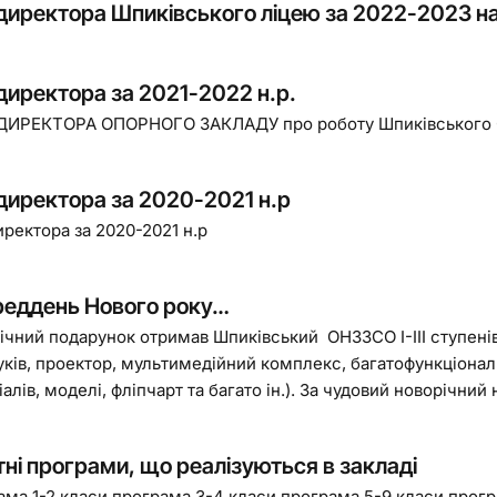
 директора Шпиківського ліцею за 2022-2023 н
 директора за 2021-2022 н.р.
ДИРЕКТОРА ОПОРНОГО ЗАКЛАДУ про роботу Шпиківського ОНЗЗ
 директора за 2020-2021 н.р
иректора за 2020-2021 н.р
реддень Нового року…
ічний подарунок отримав Шпиківський ОНЗЗСО І-ІІІ ступені
уків, проектор, мультимедійний комплекс, багатофункціонал
алів, моделі, фліпчарт та багато ін.). За чудовий новорічний н
тні програми, що реалізуються в закладі
ама 1-2 класи програма 3-4 класи програма 5-9 класи прог