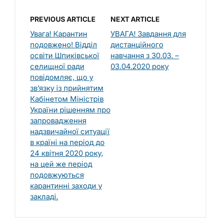
PREVIOUS ARTICLE
NEXT ARTICLE
Увага! Карантин
УВАГА! Завдання для
подовжено! Відділ
дистанційного
освіти Шпиківської
навчання з 30.03. –
селищної ради
03.04.2020 року
повідомляє, що у
зв’язку із прийнятим
Кабінетом Міністрів
України рішенням про
запровадження
надзвичайної ситуації
в країні на період до
24 квітня 2020 року,
на цей же період
подовжуються
карантинні заходи у
закладі.