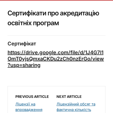
Сертифікати про акредитацію
освітніх програм
Сертифікат
https://drive.google.com/file/d/1J4G7l1
OmT0yjsQmxaCKDu2zCh0nzErGo/view
?usp=sharing
PREVIOUS ARTICLE
NEXT ARTICLE
Ліцензії на
Ліцензійний обсяг та
впровадження
фактична кількість