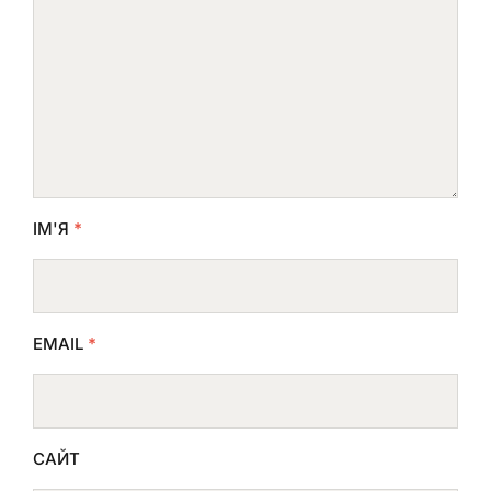
ІМ'Я
*
EMAIL
*
САЙТ