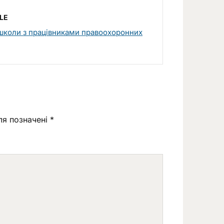
LE
школи з працівниками правоохоронних
ля позначені
*