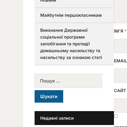
Новини
Майбутнім першокласникам
Виконання Державної
ІМ'Я
*
соціальної програми
запобігання та протидії
домашньому насильству та
насильству за ознакою статі
EMAI
САЙТ
Недавні записи