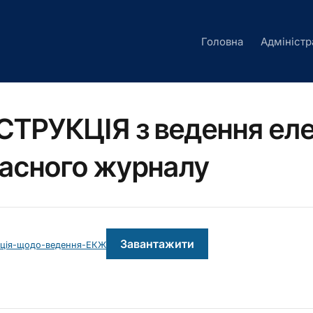
Головна
Адміністр
СТРУКЦІЯ з ведення ел
асного журналу
Завантажити
кція-щодо-ведення-ЕКЖ