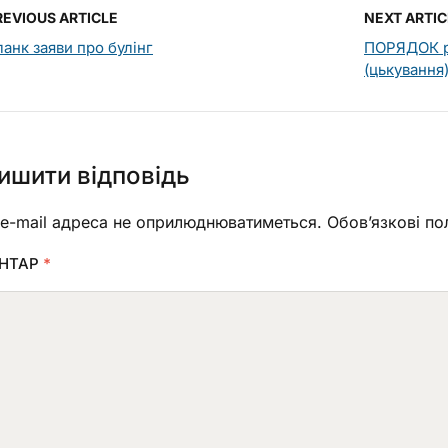
REVIOUS ARTICLE
NEXT ARTIC
ланк заяви про булінг
ПОРЯДОК ре
(цькування
ишити відповідь
e-mail адреса не оприлюднюватиметься.
Обов’язкові по
НТАР
*