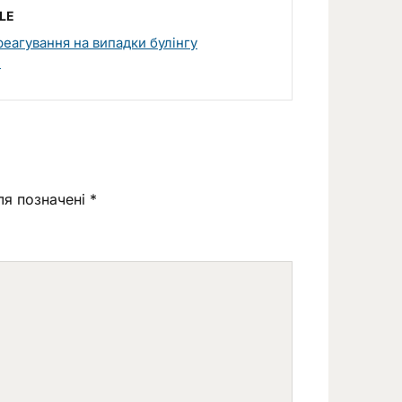
LE
агування на випадки булінгу
)
ля позначені
*