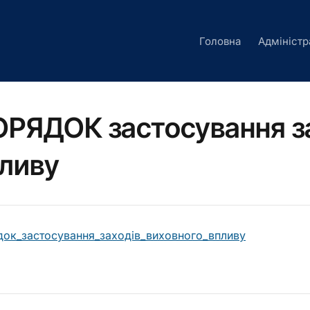
Головна
Адміністр
РЯДОК застосування за
ливу
ок_застосування_заходів_виховного_впливу