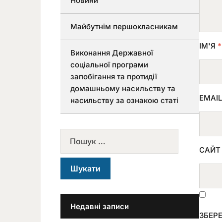
Новини
Майбутнім першокласникам
ІМ'Я
*
Виконання Державної
соціальної програми
запобігання та протидії
домашньому насильству та
EMAI
насильству за ознакою статі
САЙТ
Недавні записи
ЗБЕРЕ